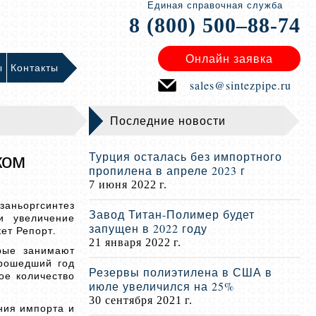
Единая справочная служба
8 (800) 500–88-74
Онлайн заявка
ы
Контакты
sales@sintezpipe.ru
Последние новости
ком
Турция осталась без импортного
пропилена в апреле 2023 г
7 июня 2022 г.
заньоргсинтез
Завод Титан-Полимер будет
и увеличение
запущен в 2022 году
ет Репорт.
21 января 2022 г.
рые занимают
прошедший год
Резервы полиэтилена в США в
ое количество
июле увеличился на 25%
30 сентября 2021 г.
ния импорта и