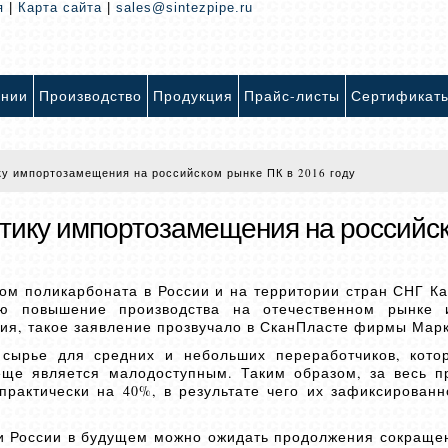
я
|
Карта сайта
|
sales@sintezpipe.ru
ании
Производство
Продукция
Прайс-листы
Сертификат
ку импортозамещения на российском рынке ПК в 2016 году
итику импортозамещения на российс
м поликарбоната в России и на территории стран СНГ Ка
ью повышение производства на отечественном рынке 
я, такое заявление прозвучало в СканПласте фирмы Марк
 сырье для средних и небольших переработчиков, кото
 еще является малодоступным. Таким образом, за весь 
рактически на 40%, в результате чего их зафиксированн
ии России в будущем можно ожидать продолжения сокраще