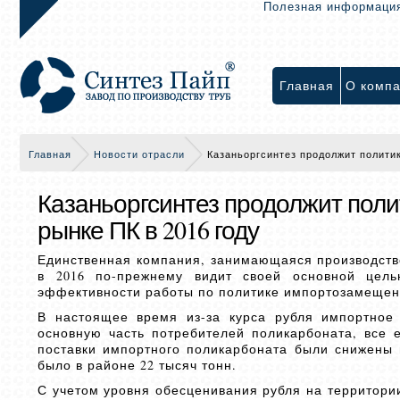
Полезная информаци
Главная
О комп
Главная
Новости отрасли
Казаньоргсинтез продолжит полити
Казаньоргсинтез продолжит пол
рынке ПК в 2016 году
Единственная компания, занимающаяся производство
в 2016 по-прежнему видит своей основной цел
эффективности работы по политике импортозамещени
В настоящее время из-за курса рубля импортное
основную часть потребителей поликарбоната, все
поставки импортного поликарбоната были снижены п
было в районе 22 тысяч тонн.
С учетом уровня обесценивания рубля на территор