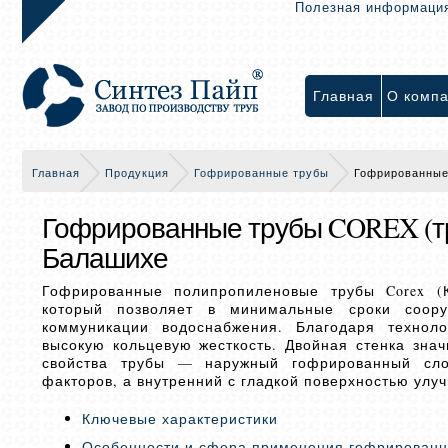
Полезная информаци
Главная
О комп
Главная
Продукция
Гофрированные трубы
Гофрированные
Гофрированные трубы COREX (т
Балашихе
Гофрированные полипропиленовые трубы Corex (
который позволяет в минимальные сроки соору
коммуникации водоснабжения. Благодаря техноло
высокую кольцевую жесткость. Двойная стенка зна
свойства трубы — наружный гофрированный сл
факторов, а внутренний с гладкой поверхностью улу
Ключевые характеристики
Особенности и сфера применения гофрированн