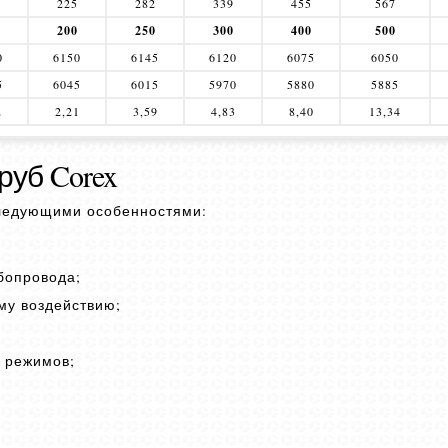
225
282
339
455
567
200
250
300
400
500
0
6150
6145
6120
6075
6050
5
6045
6015
5970
5880
5885
2
2,21
3,59
4,83
8,40
13,34
уб Corex
следующими особенностями:
бопровода;
му воздействию;
м режимов;