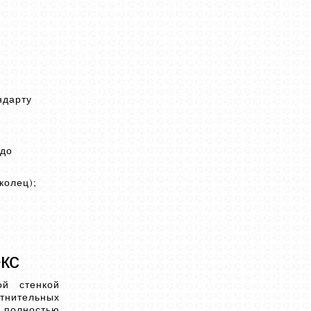
ндарту
 до
колец);
кс
ой стенкой
отнительных
и полностью