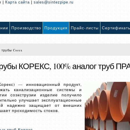
я
|
Карта сайта
|
sales@sintezpipe.ru
ании
Производство
Продукция
Прайс-листы
Сертификат
 трубы Corex
рубы КОРЕКС, 100% аналог труб ПР
Корекс) — инновационный продукт,
жать канализационные системы и
гии соэкструзии изделие получило
чительно улучшает эксплуатационные
ой надежно защищает от внешних
чшает проходимость стоков.
ых труб Корекс