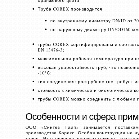
оранжевого цвета.
Труба COREX производится:
по внутреннему диаметру DN/ID от 20
по наружному диаметру DN/OD160 мм
трубы COREX сертифицированы и соответс
EN 13476-3;
максимальная рабочая температура при н
высокая ударостойкость труб, что позволя
-10°С;
тип соединения: раструбное (не требует 
стойкость к химической и биологической к
трубы COREX можно соединить с любыми г
Особенности и сфера прим
ООО «Синтез Пайп» занимается поставками
производства Корекс. Особая конструкция не 
колец. Изготовление предусматривает создан