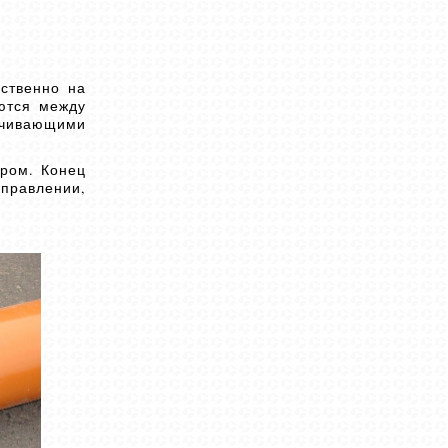
дственно на
яются между
ечивающими
бром. Конец
правлении,