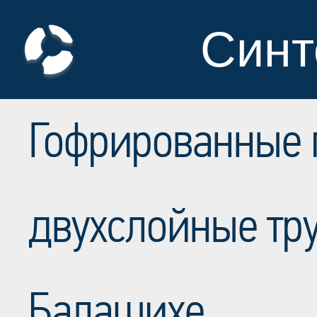
Синт
Гофрированные
двухслойные тр
Балашихе