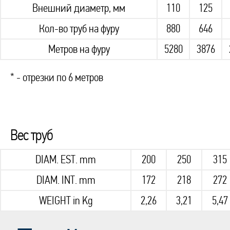
Внешний диаметр, мм
110
125
Кол-во труб на фуру
880
646
Метров на фуру
5280
3876
* - отрезки по 6 метров
Вес труб
DIAM. EST. mm
200
250
315
DIAM. INT. mm
172
218
272
WEIGHT in Kg
2,26
3,21
5,47