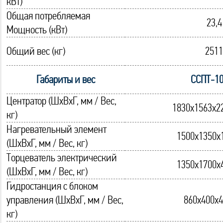
кВт)
Общая потребляемая
23,4
Мощность (кВт)
Общий вес (кг)
2511
Габариты и вес
ССПТ-1
Центратор (ШхВхГ, мм / Вес,
1830х1563х2
кг)
Нагревательный элемент
1500х1350х
(ШхВхГ, мм / Вес, кг)
Торцеватель электрический
1350х1700х
(ШхВхГ, мм / Вес, кг)
Гидростанция с блоком
управления (ШхВхГ, мм / Вес,
860х400х4
кг)