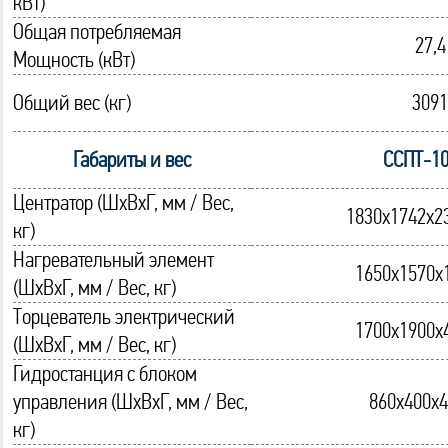
кВт)
Общая потребляемая
27,4
Мощность (кВт)
Общий вес (кг)
3091
Габариты и вес
ССПТ-1
Центратор (ШхВхГ, мм / Вес,
1830х1742х2
кг)
Нагревательный элемент
1650х1570х
(ШхВхГ, мм / Вес, кг)
Торцеватель электрический
1700х1900х
(ШхВхГ, мм / Вес, кг)
Гидростанция с блоком
управления (ШхВхГ, мм / Вес,
860х400х4
кг)