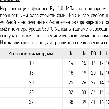
Нержавеющие фланцы Ру 1,0 МПа на приварном к
прочностными характеристиками. Как и все свободн
удобной конструкции из 2-х элементов (приварного и 
см2 и температуре до 530°С. Условный диаметр свободн
выступают в качестве соединительных элементов арма
Изготавливаются фланцы из различных нержавеющих с
Условный диаметр, мм.
dн
dв
D0
b
b
10
14
15
16
12
1
15
18
19
20
12
1
20
25
26
27
14
1
25
32
33
34
14
1
32
38
39
41
16
1