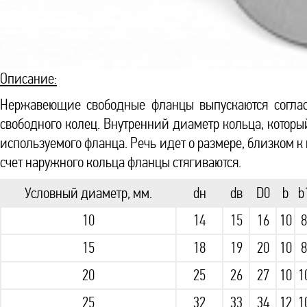
Описание:
Нержавеющие свободные фланцы выпускаются согласн
свободного колец. Внутренний диаметр кольца, которы
используемого фланца. Речь идет о размере, близком к 
счет наружного кольца фланцы стягиваются.
Условный диаметр, мм.
dн
dв
D0
b
b
10
14
15
16
10
8
15
18
19
20
10
8
20
25
26
27
10
1
25
32
33
34
12
1