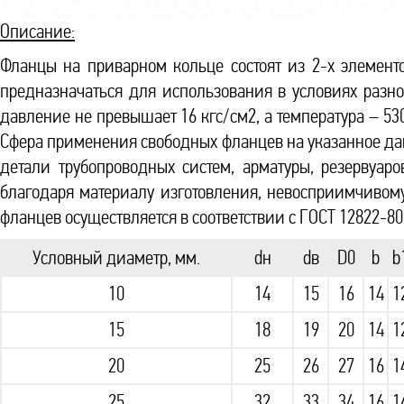
Описание:
Фланцы на приварном кольце состоят из 2-х элементо
предназначаться для использования в условиях разн
давление не превышает 16 кгс/см2, а температура – 53
Сфера применения свободных фланцев на указанное да
детали трубопроводных систем, арматуры, резервуар
благодаря материалу изготовления, невосприимчивому
фланцев осуществляется в соответствии с ГОСТ 12822-80
Условный диаметр, мм.
dн
dв
D0
b
b
10
14
15
16
14
1
15
18
19
20
14
1
20
25
26
27
16
1
25
32
33
34
16
1