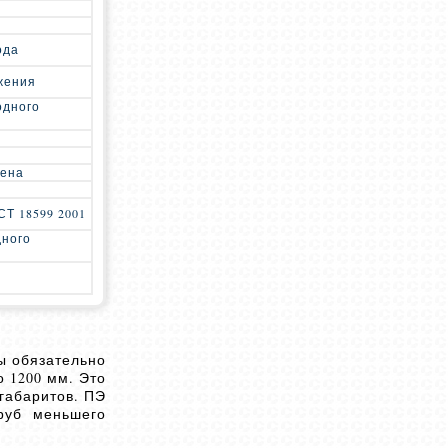
ода
жения
одного
лена
Т 18599 2001
дного
ы обязательно
 1200 мм. Это
габаритов. ПЭ
руб меньшего