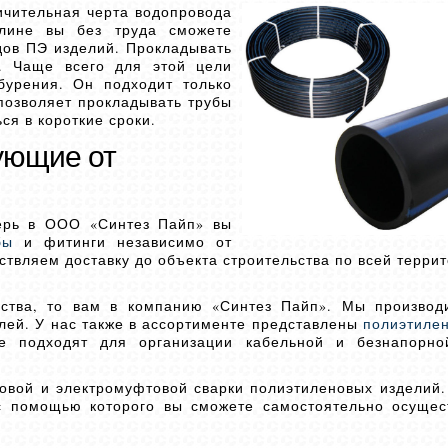
ичительная черта водопровода
лине вы без труда сможете
дов ПЭ изделий. Прокладывать
. Чаще всего для этой цели
бурения. Он подходит только
позволяет прокладывать трубы
ся в короткие сроки.
ующие от
ерь в ООО «Синтез Пайп» вы
бы
и фитинги независимо от
твляем доставку до объекта строительства по всей террит
ества, то вам в компанию «Синтез Пайп». Мы производ
лей. У нас также в ассортименте представлены
полиэтиле
подходят для организации кабельной и безнапорно
овой и электромуфтовой сварки полиэтиленовых изделий
с помощью которого вы сможете самостоятельно осущес