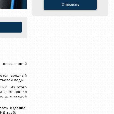
Отправить
я повышенной
уется вредный
итьевой воды.
1-9. Из этого
и всех правил
то для каждой
рать изделие,
НД труб: