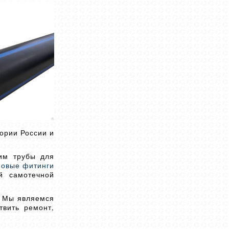
ории России и
им трубы для
новые фитинги
й самотечной
. Мы являемся
твить ремонт,