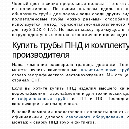
Черный цвет и синие продольные полосы — это отл
из полиэтилена. По синим полосам вдоль по д
обнаружить трубы для подачи воды среди других ви
полиэтиленовые трубы можно разными способами
используется метод горизонтально-направленного 
для труб SDR 6-17,6. Но имеет массу преимуществ: 
в труднодоступных местах, экономичен и производить
Купить трубы ПНД и комплект
производителя
Наша компания расширила границы доставки. Теп
можете купить качественные
полиэтиленовые тру
своего географического местонахождения. Мы осущес
странам СНГ.
Если вы хотите купить ПНД изделия высшего кач
водоснабжения, газоснабжения и для технических це
и
гофрированные трубы
из ПП и ПЭ. Последние 
канализации, систем дренажа.
В нашей компании представлены аппараты для стык
официальным дилером
сварочного оборудования
, 
монтаж и сварку ПНД труб и фитингов.