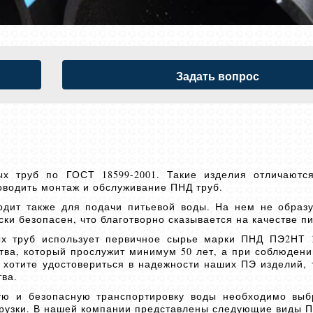
Задать вопрос
ых труб по ГОСТ 18599-2001. Такие изделия отличаютс
роводить монтаж и обслуживание ПНД труб.
одит также для подачи питьевой воды. На нем не образ
ски безопасен, что благотворно сказывается на качестве п
х труб использует первичное сырье марки ПНД ПЭ2НТ 1
тва, который прослужит минимум 50 лет, а при соблюдени
ы хотите удостовериться в надежности наших ПЭ изделий, 
тва.
ю и безопасную транспортировку воды необходимо выб
грузки. В нашей компании представлены следующие виды П