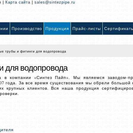
я
|
Карта сайта
|
sales@sintezpipe.ru
ании
Производство
Продукция
Прайс-листы
Сертификат
е трубы и фитинги для водопровода
и для водопровода
а в компании «Синтез Пайп». Мы являемся заводом-пр
07 года. За все время существования мы обрели большой 
их крупных клиентов. Вся наша продукция сертифициро
роверки.
дителя