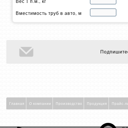
Вес 1 п.м., кг
Вместимость труб в авто, м
Подпишитес
Главная
О компании
Производство
Продукция
Прайс-л